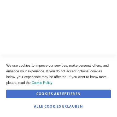
J3335 Gießharz Rippenstützer Stützisolator 6 kV
73,11 €
51,18 €
Ab
IN DEN WARENKORB
We use cookies to improve our services, make personal offers, and
enhance your experience. If you do not accept optional cookies
below, your experience may be affected. If you want to know more,
please, read the
Cookie Policy
COOKIES AKZEPTIEREN
SEHR GUT
(4.89 / 5)
ALLE COOKIES ERLAUBEN
aus
12
Bewertungen bei: shopvote.de ⓘ
Informationen zur Echtheit der Bewertungen