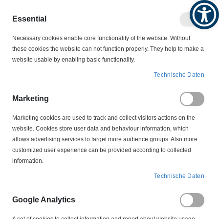
Produktkatalog
Geschäftlich
Privat
Essential
Artikel
Navigation
Necessary cookies enable core functionality of the website. Without
0
Warenko
umschalten
these cookies the website can not function properly. They help to make a
website usable by enabling basic functionality.
VERBINDUNGSTECHNIK
Stützisolatoren
Technische Daten
Stützisolatoren
Marketing
Marketing cookies are used to track and collect visitors actions on the
website. Cookies store user data and behaviour information, which
Unsere Stützisolatoren aus Duroplast oder glasfaserverstärktem BMC
allows advertising services to target more audience groups. Also more
dienen als mechanisch robuste, elektrisch sichere Träger in
customized user experience can be provided according to collected
Innenraum-Schaltanlagen. Typgeprüft nach DIN EN 61439-1 und mit
information.
hoher Durchschlag- (ca. 20 kV/mm bei 1 mm) sowie
Kriechstromfestigkeit (CTI 600) ausgelegt, verbinden sie kompakte
Technische Daten
Bauformen mit kräftigen Gewinden und Schlüsselflächen. Wahlweise
mit Sacklochmuttern aus verzinktem Stahl, auf Wunsch auch
Google Analytics
Messingmuttern oder Stahlbolzen. Ideal zur Potentialführung,
Distanzierung und zur sicheren Montage von Sammelschienen,