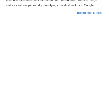
A set of cookies to collect information and report about website usage
Klemmleisten oder Leistungskomponenten.
statistics without personally identifying individual visitors to Google.
Technische Daten
In
FILTER
absteigender
Reihenfolge
181504 Stützisolator 18 x 15 mm Buchse M4
4,94 €