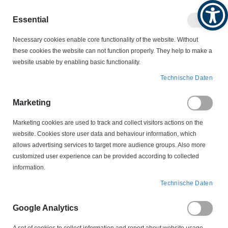
Produktkatalog
Geschäftlich
Privat
Essential
Artikel
Navigation
Necessary cookies enable core functionality of the website. Without
0
Warenko
umschalten
these cookies the website can not function properly. They help to make a
website usable by enabling basic functionality.
MOTORZUBEHÖR
Kugellager-Ausgleichsringe
Technische Daten
Kugellager-
Marketing
Ausgleichsringe
Marketing cookies are used to track and collect visitors actions on the
website. Cookies store user data and behaviour information, which
allows advertising services to target more audience groups. Also more
customized user experience can be provided according to collected
Ausgleichsringe justieren Axialspiel und Anpresslagen bei Kugellagern,
information.
Motor- und Getriebebaugruppen. Durch definierte Stärken und
Durchmesser lassen sich Toleranzen kompensieren, Vibrationen
Technische Daten
reduzieren und Lagerlebensdauer erhöhen. Wählen Sie nach
Innen-/Außen-Ø, Stärke und Material/Oberfläche für passgenaue
Google Analytics
Montage.