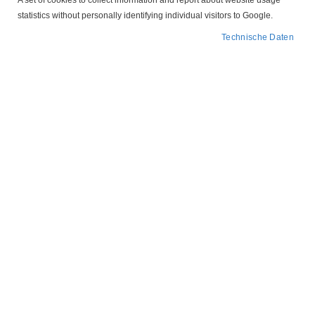
A set of cookies to collect information and report about website usage
statistics without personally identifying individual visitors to Google.
Technische Daten
In
FILTER
absteigender
Reihenfolge
109 x 99 mm Kugellager-Ausgleichsring
2,14 €
IN DEN WARENKORB