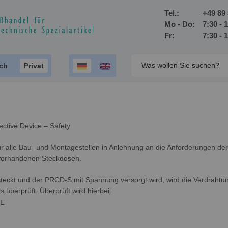
Tel.:
+49 89 
Mo - Do:
7:30 - 
Fr:
7:30 - 
ich
Privat
ective Device – Safety
für alle Bau- und Montagestellen in Anlehnung an die Anforderungen d
vorhandenen Steckdosen.
teckt und der PRCD-S mit Spannung versorgt wird, wird die Verdraht
 überprüft. Überprüft wird hierbei:
PE