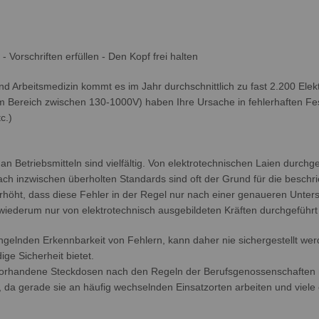
- Vorschriften erfüllen - Den Kopf frei halten
nd Arbeitsmedizin kommt es im Jahr durchschnittlich zu fast 2.200 Ele
Im Bereich zwischen 130-1000V) haben Ihre Ursache in fehlerhaften Fest
c.)
r an Betriebsmitteln sind vielfältig. Von elektrotechnischen Laien durc
 nach inzwischen überholten Standards sind oft der Grund für die besch
erhöht, dass diese Fehler in der Regel nur nach einer genaueren Unter
iederum nur von elektrotechnisch ausgebildeten Kräften durchgeführt
angelnden Erkennbarkeit von Fehlern, kann daher nie sichergestellt we
dige Sicherheit bietet.
rhandene Steckdosen nach den Regeln der Berufsgenossenschaften nic
 gerade sie an häufig wechselnden Einsatzorten arbeiten und viele el