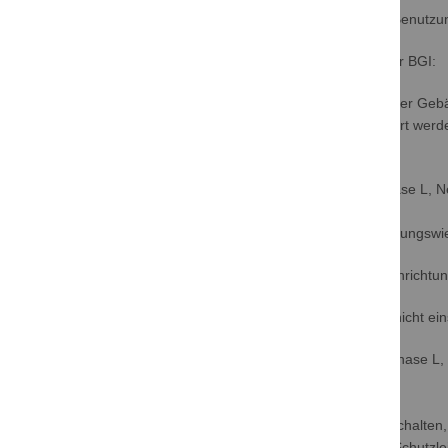
Der PRCD-S löst dieses Problem, da mit Ihm die Benutzu
Anforderungen an einen PRCD nach Vorgaben der BGI:
Um die in Abschnitt 3.2 genannten Steckdosen einer Gebäud
Schutzeinrichtung (PRCD nach VDE 0661) realisiert werde
Bemessungsdifferenzstrom IΔn ≤ 30 mA
allpolig schaltend - einschließlich Schutzleiter (Phase L, 
Unterspannungsauslösung
kein selbständiges Wiedereinschalten nach Spannungswi
Außerdem muss diese ortsveränderliche Schutzeinrichtu
die ortsveränderliche Schutzeinrichtung darf sich nicht e
die Steckdose Verdrahtungsfehler aufweist, z.B. Phase L, 
der Schutzleiter unterbrochen ist oder
der Schutzleiter unter Spannung steht
die ortsveränderliche Schutzeinrichtung muss abschalten
die ortsveränderliche Schutzeinrichtung darf den Schutzl