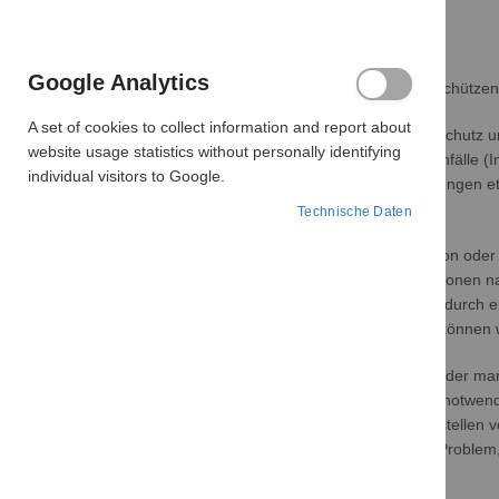
nicht vertauscht sind.
Warum PRCD-S?
Google Analytics
Personenschutz für Ihre Mitarbeiter - Mitarbeiter schützen 
A set of cookies to collect information and report about
Nach einem Bericht der Bundesanstalt für Arbeitsschutz u
website usage statistics without personally identifying
enden für die Betroffenen tödlich. Fast 50% der Unfälle (
individual visitors to Google.
Betriebsmitteln (Werkzeuge, Leuchten, Verlängerungen et
Technische Daten
Die Ursachen für die Fehler in der Elektroinstallation ode
langer bzw. rauer Betrieb oder alte Elektroinstallationen
Das Risiko für einen Unfall wird darüber hinaus dadurch 
entsprechenden Geräte zu erkennen sind. Diese können w
Aufgrund der Vielfalt möglicher Fehlerquellen und der m
Elektroinstallation, die für ein unfallfreies Arbeiten notwen
Aus diesem Grund dürfen auf Bau– und Montagestellen vo
insbesondere Handwerker und Monteure vor ein Problem, da
benötigen.