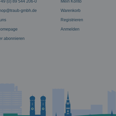
+49 (0) 89 544 206-0
Mein Konto
hop@traub-gmbh.de
Warenkorb
 uns
Registrieren
Homepage
Anmelden
er abonnieren