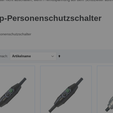
p-Personenschutzschalter
onenschutzschalter
In
 nach
absteigender
Reihenfolge