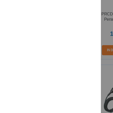
PRCD-
Pers
1
IN 