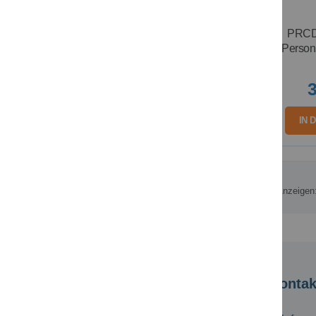
PRCD
Person
3
IN 
Anzeigen
Kundeninformation
Kontak