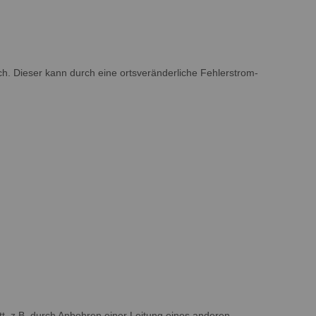
ich. Dieser kann durch eine ortsveränderliche Fehlerstrom-
tt, z.B. durch Anbohren einer Leitung eines anderen