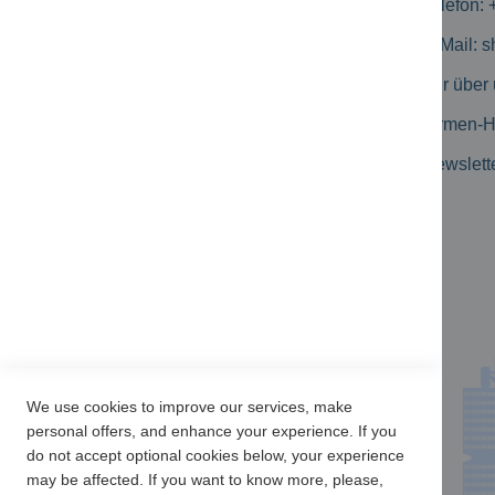
Versandkosten
Telefon: 
Zahlungsmöglichkeiten
E-Mail:
s
Geschäftskunden
Wir über
Erweiterte Suche
Firmen-
Kataloge
Newslett
Produkt-Flyer
Newsletter Archiv
Kundenbewertungen
We use cookies to improve our services, make
personal offers, and enhance your experience. If you
do not accept optional cookies below, your experience
may be affected. If you want to know more, please,