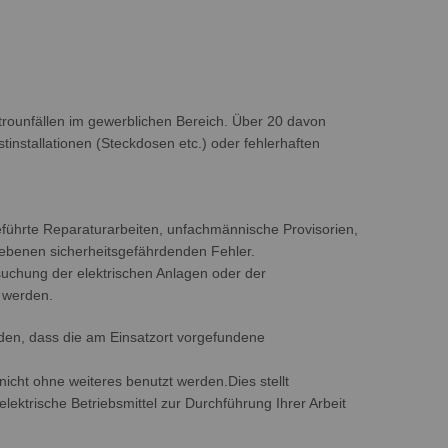
ktrounfällen im gewerblichen Bereich. Über 20 davon
installationen (Steckdosen etc.) oder fehlerhaften
hgeführte Reparaturarbeiten, unfachmännische Provisorien,
riebenen sicherheitsgefährdenden Fehler.
suchung der elektrischen Anlagen oder der
 werden.
rden, dass die am Einsatzort vorgefundene
ht ohne weiteres benutzt werden.Dies stellt
ektrische Betriebsmittel zur Durchführung Ihrer Arbeit