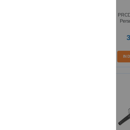
PRCD-
Pers
3
IN 