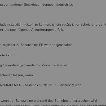
ng vorhandener Steckdosen dennoch möglich ist.
einstallation nutzen zu können, ist ein zusätzlicher Schutz erforderl
n, die nachfolgende Anforderungen erfüllt:
Neutralleiter N, Schutzleiter PE werden geschaltet
ederkehr
ng folgende ergänzende Funktionen aufweisen:
inschalten lassen, wenn
Neutralleiter N und der Schutzleiter PE vertauscht sind
, wenn der Schutzleiter während des Betriebes unterbrochen wird
eiter nicht abschalten, wenn Fremdspannung auf dem Schutzleiter auftri