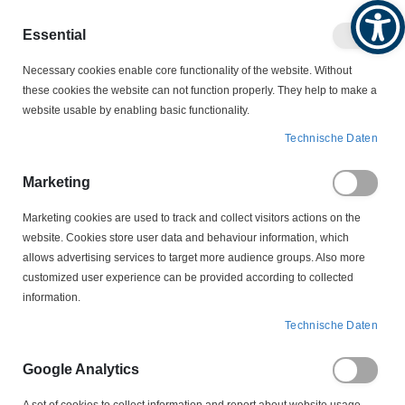
Produktkatalog
Geschäftlich
Privat
Essential
Artikel
Navigation
Necessary cookies enable core functionality of the website. Without
0
Warenko
umschalten
these cookies the website can not function properly. They help to make a
website usable by enabling basic functionality.
KONDENSATOREN
Kondensatoren-Zubehör
Technische Daten
Kondensatoren-Zubehör
Marketing
Marketing cookies are used to track and collect visitors actions on the
website. Cookies store user data and behaviour information, which
Passendes Zubehör erleichtert Montage und Service:
allows advertising services to target more audience groups. Also more
Tangentialspannbänder für Ø 25–65 mm fixieren sicher im Aggregat;
customized user experience can be provided according to collected
Bodenbolzen (M8/M12) und Halter sorgen für festen Sitz. Für die
information.
Verdrahtung stehen Varianten mit Anschlussleitung oder 6,3-mm-
Flachsteckern bereit – ideal für schnelle Steck-/Servicearbeiten.
Technische Daten
Ergänzend führen wir Montage-/Befestigungsteile, Kabelklemmen,
Abdeckungen und – projektbezogen – EMV-Bauteile/Filtermodule für
Google Analytics
eine saubere Netzintegration. So konfigurieren Sie von der
mechanischen Fixierung bis zur elektrischen Anbindung ein robustes,