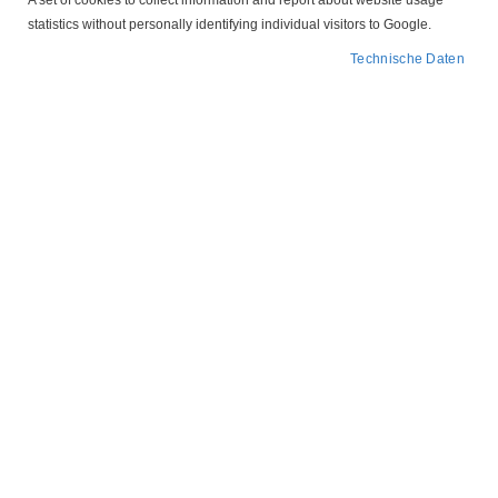
A set of cookies to collect information and report about website usage
wartungsfreundliches Setup. Filtern Sie nach Durchmesser,
statistics without personally identifying individual visitors to Google.
Befestigung (Bolzen/Spannband), Anschlussart und Material, um
Technische Daten
Zubehör passgenau auszuwählen.
In
FILTER
absteigender
Reihenfolge
25 mm Befestigungsschelle Montageclip Kondensator