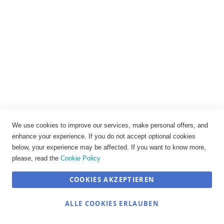
Telefon: +49 (0) 89 544 206-0
E-Mail:
shop@traub-gmbh.de
Wir über uns
Firmen-Homepage
Newsletter abonnieren
Kundenkonto
We use cookies to improve our services, make personal offers, and
Mein Konto
enhance your experience. If you do not accept optional cookies
Warenkorb
below, your experience may be affected. If you want to know more,
please, read the
Cookie Policy
Registrieren
COOKIES AKZEPTIEREN
Anmelden
ALLE COOKIES ERLAUBEN
Rechtliches