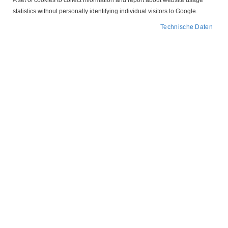
A set of cookies to collect information and report about website usage
statistics without personally identifying individual visitors to Google.
In
FILTER
Technische Daten
absteigender
Reihenfolge
B3-SCHWARZ Isolationstüllen
5,43 €
IN DEN WARENKORB