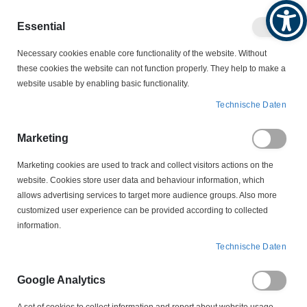
Produktkatalog
Geschäftlich
Privat
Essential
Artikel
Navigation
Necessary cookies enable core functionality of the website. Without
0
Warenko
umschalten
these cookies the website can not function properly. They help to make a
website usable by enabling basic functionality.
KABELSCHUTZ
Isolier-Tüllen
Technische Daten
Isolier-Tüllen
Marketing
Marketing cookies are used to track and collect visitors actions on the
website. Cookies store user data and behaviour information, which
Isolier-Tüllen schützen Leiterenden, Schraubstellen und scharfe
allows advertising services to target more audience groups. Also more
Kanten – elektrisch sicher und mechanisch sauber. Varianten GR 0–
customized user experience can be provided according to collected
10 aus Polychloropren decken gängige Bolzen-/Leiter-Ø ab; Montage
information.
per Dreidornzange (KY/KP) ist schnell und reproduzierbar. Nutzen Sie
Material-/Durchmesser-Tabellen für die fehlerfreie Zuordnung – auch
Technische Daten
im Feldservice. Kombiniert mit Durchführungs- und Knickschutz-
Tüllen entsteht ein durchgängiger Schutz der Zuleitung.
Google Analytics