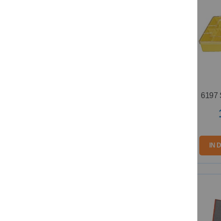
6197 
IN 