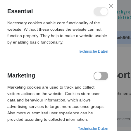
Essential
Necessary cookies enable core functionality of the
website. Without these cookies the website can not
function properly. They help to make a website usable
Produktkatalog
Geschäftl
by enabling basic functionality.
Technische Daten
VERBINDUNGSTECHNIK
Sortimente
Sor
Marketing
Preis
Marketing cookies are used to track and collect
Sortiment
visitors actions on the website. Cookies store user
0,90 € - 751,95 €
data and behaviour information, which allows
advertising services to target more audience groups.
Also more customized user experience can be
Hersteller
Sortieren
provided according to collected information.
Technische Daten
Leiterquerschnitt Aderendhülsen