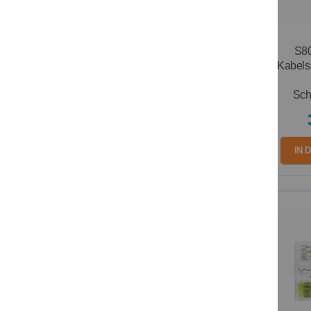
S80
Kabels
Sch
IN 