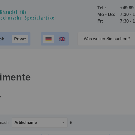
Tel.:
+49 89 
Mo - Do:
7:30 - 
Fr:
7:30 - 
ich
Privat
timente
e
In
 nach
absteigender