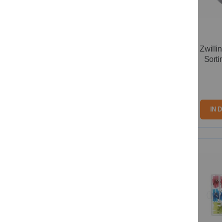
Zwilli
Sorti
IN 