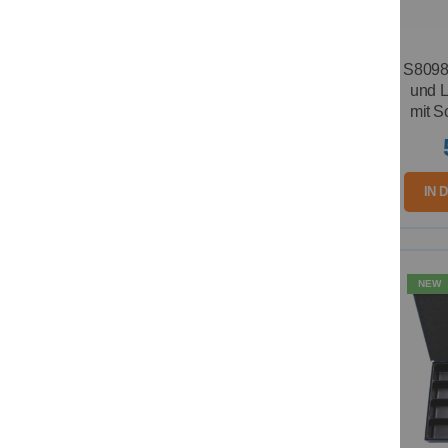
S80982
und L
mit S
IN 
NEW