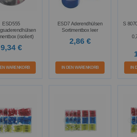
ESD555
ESD7 Aderendhülsen
S 807
ngsaderendhülsen
Sortimentbox leer
mentbox (isoliert)
0
2,86 €
9,34 €
DEN WARENKORB
IN DEN WARENKORB
IN