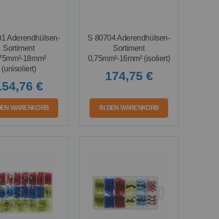
01 Aderendhülsen-
S 80704 Aderendhülsen-
Sortiment
Sortiment
,75mm²-18mm²
0,75mm²-16mm² (isoliert)
(unisoliert)
174,75 €
154,76 €
 DEN WARENKORB
IN DEN WARENKORB