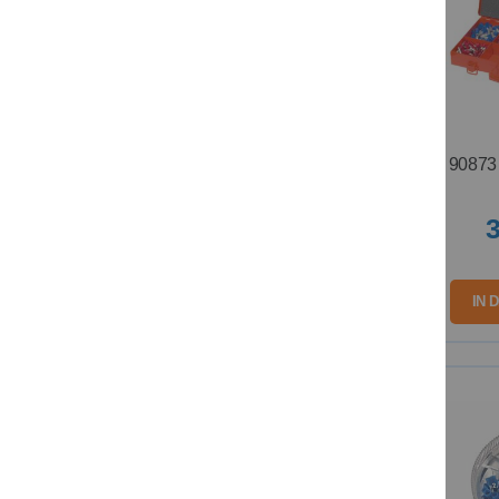
90873 
3
IN 