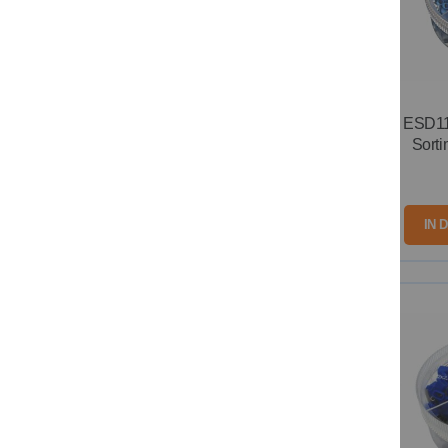
ESD11
Sorti
IN 