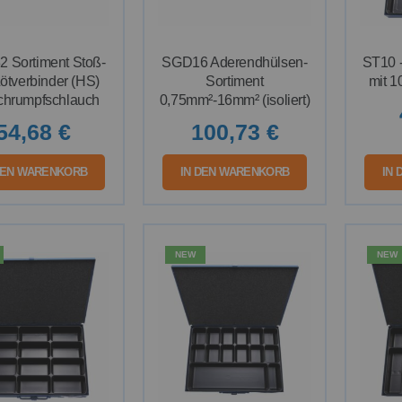
 Sortiment Stoß-
SGD16 Aderendhülsen-
ST10 -
ötverbinder (HS)
Sortiment
mit 1
chrumpfschlauch
0,75mm²-16mm² (isoliert)
54,68 €
100,73 €
DEN WARENKORB
IN DEN WARENKORB
IN
NEW
NEW