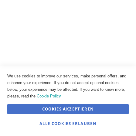
KK 156 Kohlebürste 6,3 x 9,5 x 16 mm
We use cookies to improve our services, make personal offers, and
7,96 €
enhance your experience. If you do not accept optional cookies
below, your experience may be affected. If you want to know more,
5,02 €
Ab
please, read the
Cookie Policy
IN DEN WARENKORB
COOKIES AKZEPTIEREN
SEHR GUT
(4.89 / 5)
ALLE COOKIES ERLAUBEN
aus
12
Bewertungen bei: shopvote.de ⓘ
Informationen zur Echtheit der Bewertungen