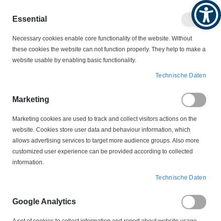
Produktkatalog
Geschäftlich
Privat
Essential
Artikel
Navigation
Necessary cookies enable core functionality of the website. Without
0
Warenko
umschalten
these cookies the website can not function properly. They help to make a
website usable by enabling basic functionality.
MOTORZUBEHÖR
Kleinkohlen
Technische Daten
Kleinkohlen
Marketing
Marketing cookies are used to track and collect visitors actions on the
website. Cookies store user data and behaviour information, which
Kleinkohlen versorgen Kleinmotoren und Hand-Elektrowerkzeuge
allows advertising services to target more audience groups. Also more
zuverlässig – in kompakten Querschnitten, mit vorverzinnten Litzen,
customized user experience can be provided according to collected
Steckfahnen oder Spezialschuhen. Wir liefern paarweise, mit
information.
abgestimmter Litzenlänge, Fase und Bogenradius für sauberes
Einlaufen. Je nach Anwendung wählen Sie elektrografitische,
Technische Daten
harzgebundene oder metallische Qualitäten (Cu/Ag-Graphit): Das
reduziert Funkenbildung, schont Kollektor/Läufer und erhöht die
Google Analytics
Standzeit. Optionen wie Druckfedern, Entstörglieder und
Sicherungsclips erleichtern Montage und Service. Filtern Sie nach