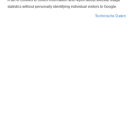
A set of cookies to collect information and report about website usage
Bürstenmaß, Werkstoff, Anschluss und Federkraft – ideal für
statistics without personally identifying individual visitors to Google.
Reparatur, Instandhaltung und Serie
Technische Daten
In
FILTER
absteigender
Reihenfolge