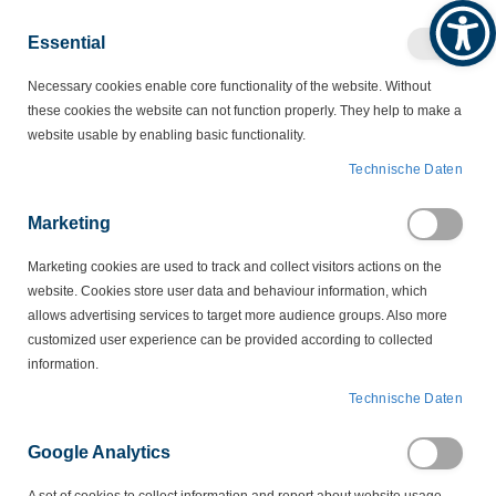
Produktkatalog
Geschäftlich
Privat
Essential
Artikel
Navigation
Necessary cookies enable core functionality of the website. Without
0
Warenko
umschalten
these cookies the website can not function properly. They help to make a
website usable by enabling basic functionality.
NOLTA MOTROSCHUTZSTECKER
Technische Daten
NOLTA Stecker Zubehör
Marketing
NOLTA Stecker Zubehör
Marketing cookies are used to track and collect visitors actions on the
website. Cookies store user data and behaviour information, which
allows advertising services to target more audience groups. Also more
Zubehör für NOLTA Stecker erweitert Funktion und Schutz:
customized user experience can be provided according to collected
Steckervorsätze (CEE 16/32 A), Phasenwender zur
information.
Drehrichtungsumkehr, Drehfeldkontrolle zur schnellen Prüfung,
Griffe/Knebel, Blenden, Schutz und Dichtkappen für höhere
Technische Daten
Frontdichtheit sowie Ersatzteile (z. B. Einsätze, Klemmen).
Zubehörteile sind auf die jeweiligen Baureihen abgestimmt und
Google Analytics
ermöglichen eine passgenaue Aufrüstung – von der einfachen
Nachrüstung bis zur projektspezifischen Konfiguration. Nutzen Sie die