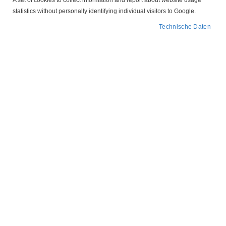
A set of cookies to collect information and report about website usage
statistics without personally identifying individual visitors to Google.
In
FILTER
Technische Daten
absteigender
Reihenfolge
1005208 KMK Markierbinder zur Kabelkennzeichnung
136,31 €
IN DEN WARENKORB