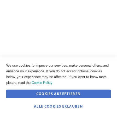
18051 Dymo Rhino-Heißschrumpfschlauch 6 mm
schwarz auf weiß
44,46 €
We use cookies to improve our services, make personal offers, and
enhance your experience. If you do not accept optional cookies
IN DEN WARENKORB
below, your experience may be affected. If you want to know more,
please, read the
Cookie Policy
COOKIES AKZEPTIEREN
SEHR GUT
(4.89 / 5)
ALLE COOKIES ERLAUBEN
aus
12
Bewertungen bei: shopvote.de ⓘ
Informationen zur Echtheit der Bewertungen