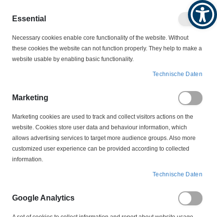
Produktkatalog
Geschäftlich
Privat
Essential
Artikel
Navigation
Necessary cookies enable core functionality of the website. Without
0
Warenko
umschalten
these cookies the website can not function properly. They help to make a
website usable by enabling basic functionality.
Kabelschutz
Technische Daten
Kabelschutz
Marketing
Marketing cookies are used to track and collect visitors actions on the
website. Cookies store user data and behaviour information, which
Kabelschutz verhindert Abrieb, Feuchte-/Staubeintritt und
allows advertising services to target more audience groups. Also more
Zugschäden: Schrumpfschläuche (2:1/3:1, optional Innenkleber),
customized user experience can be provided according to collected
Reparatur-/Gel-Muffen, Geflechts- und Spiralschläuche sowie
information.
Knickschtutz-/Durchführungstüllen. Wählen Sie nach Schrumpfrate,
Material, Temperaturbereich und IP-Schutz, kombinieren Sie bei
Technische Daten
Bedarf Dichtung + Zugentlastung. So entstehen langlebige
Kabelbäume – vom Schaltschrank bis Outdoor.
Google Analytics