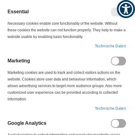
Produktkatalog
Geschäftlich
Privat
Essential
Artikel
Navigation
Necessary cookies enable core functionality of the website. Without
0
Warenko
umschalten
these cookies the website can not function properly. They help to make a
website usable by enabling basic functionality.
SCHALTER
Wippschalter
Technische Daten
Wippschalter
Marketing
Marketing cookies are used to track and collect visitors actions on the
website. Cookies store user data and behaviour information, which
Wippschalter (Rocker Schalter) bieten eine gut sichtbare, intuitive
allows advertising services to target more audience groups. Also more
Ein/Aus oder Umschaltfunktion. Verfügbar ein bis zweipolig als
customized user experience can be provided according to collected
Schließer, Öffner oder Wechsler, optional beleuchtet. Die Montage
information.
erfolgt frontseitig per Schnapp oder Gewindehals, die Anschlüsse sind
als Flachsteck , Löt oder Schraubklemmen ausgeführt. Passendes
Technische Daten
Zubehör wie Schutz /Dichtkappen, Frontrahmen und
Bezeichnungseinsätze sorgt für hohe Frontdichtheit und eindeutige
Google Analytics
Zustände. Typische Nennwerte decken den Geräte und Maschinenbau
ab (AC/DC), Varianten mit Unterspannungsauslöser erhöhen die