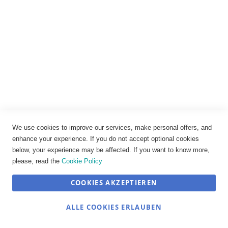
464 Wippschalter zweipolig beleuchtet 1855.1102
8,81 €
We use cookies to improve our services, make personal offers, and
enhance your experience. If you do not accept optional cookies
IN DEN WARENKORB
below, your experience may be affected. If you want to know more,
please, read the
Cookie Policy
COOKIES AKZEPTIEREN
ALLE COOKIES ERLAUBEN