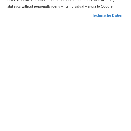
A set of cookies to collect information and report about website usage
Sicherheit (Wiederanlaufschutz). Einsatzfelder: Werkzeuge,
statistics without personally identifying individual visitors to Google.
Netzgeräte, Bedienpulte, Service Retrofit. Filtern Sie nach Polzahl,
Technische Daten
Kontaktfunktion, Beleuchtung, Montageart, Anschluss und IP Schutz,
um den passenden Wippschalter schnell zu finden
In
FILTER
absteigender
Reihenfolge