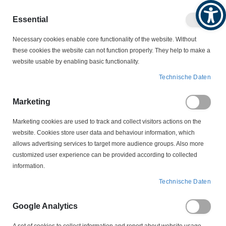
Produktkatalog
Geschäftlich
Privat
Essential
Artikel
Navigation
Necessary cookies enable core functionality of the website. Without
0
Warenko
umschalten
these cookies the website can not function properly. They help to make a
website usable by enabling basic functionality.
Produktkatalog
Technische Daten
Marketing
Produktkatalog
Marketing cookies are used to track and collect visitors actions on the
website. Cookies store user data and behaviour information, which
Als spezialisierter Elektro-Großhandel für Industrie und Handwerk
allows advertising services to target more audience groups. Also more
bietet Josef Traub ein umfangreiches Sortiment an
customized user experience can be provided according to collected
Elektrospezialartikeln, Anschlussleitungen, Kabelschutz,
information.
Prüfkennzeichnung, Stromverteilung, Lichttechnik und
Technische Daten
Präzisionswerkzeugen für die Kabelkonfektionierung. Unser
Onlineshop fokussiert sich auf B2B-Großhandel für elektrotechnische
Google Analytics
Spezialprodukte – ideal für Schaltschrankbau, Maschinenbau,
Elektroinstallation, industrielle Fertigung, Werkstatt, Bau- und