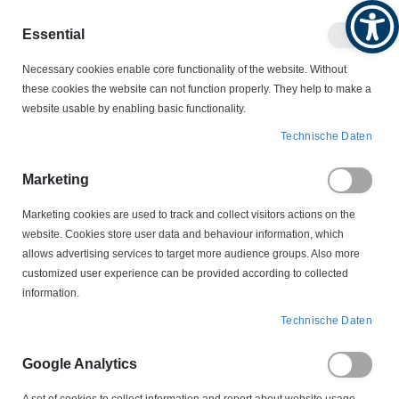
Produktkatalog
Geschäftlich
Privat
Essential
Artikel
Navigation
Necessary cookies enable core functionality of the website. Without
0
Warenko
umschalten
these cookies the website can not function properly. They help to make a
website usable by enabling basic functionality.
WERKZEUGE
Zangen für Schläuche & Tüllen
Technische Daten
Zangen für Schläuche &
Marketing
Tüllen
Marketing cookies are used to track and collect visitors actions on the
website. Cookies store user data and behaviour information, which
allows advertising services to target more audience groups. Also more
customized user experience can be provided according to collected
Unsere Zangen für Schläuche & Tüllen decken die Dreidorn-
information.
Aufweitung (Isolier-/Durchführungstüllen) sowie Spezialscheren für
Schrumpf-/Kunststoffschläuche ab. Das garantiert saubere
Technische Daten
Schnittkanten, maßhaltige Montage und IP-dichte Übergänge. Wählen
Sie nach Tüllen-/Schlauchgröße, Materialhärte und Einsatzumgebung
Google Analytics
– für schnelle, professionelle Verarbeitung im Feld und in der Serie.