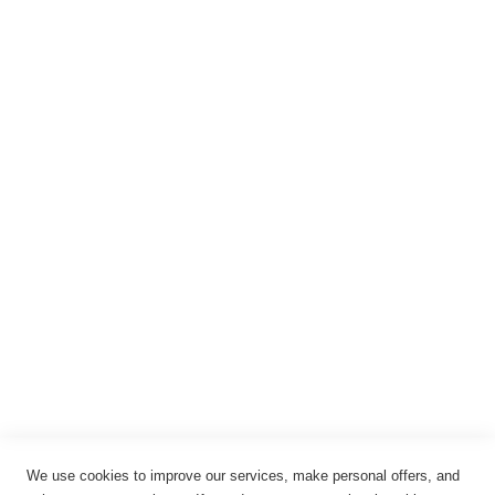
Warenkorb
Registrieren
Anmelden
Rechtliches
Impressum
Datenschutz
AGB
Widerrufsbelehrung
Vertrag widerrufen
Cookie-Einstellungen
We use cookies to improve our services, make personal offers, and