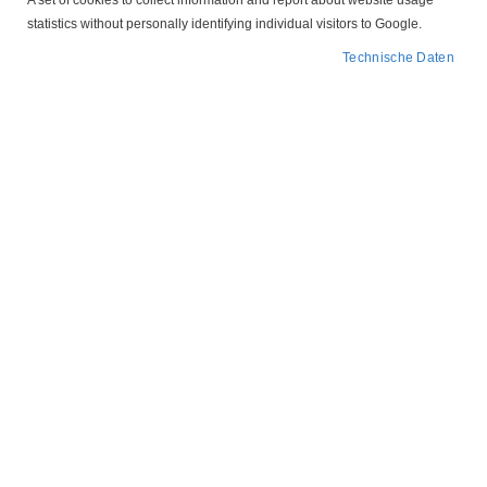
A set of cookies to collect information and report about website usage
statistics without personally identifying individual visitors to Google.
Technische Daten
In
FILTER
absteigender
Reihenfolge
KN Dreidornzange Schläuche und Tüllen
67,06 €
IN DEN WARENKORB