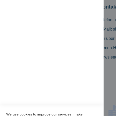
Kundeninformation
Kontak
Versandkosten
Telefon: 
Zahlungsmöglichkeiten
E-Mail:
s
Geschäftskunden
Wir über
Erweiterte Suche
Firmen-
Kataloge
Newslett
Produkt-Flyer
Newsletter Archiv
Kundenbewertungen
We use cookies to improve our services, make