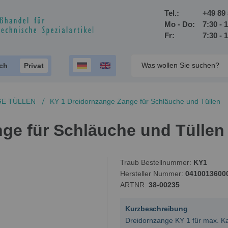
Tel.:
+49 89 
Mo - Do:
7:30 - 
Fr:
7:30 - 
ich
Privat
E TÜLLEN
KY 1 Dreidornzange Zange für Schläuche und Tüllen
ge für Schläuche und Tüllen
Traub Bestellnummer
KY1
Hersteller Nummer
0410013600
ARTNR
38-00235
Kurzbeschreibung
Dreidornzange KY 1 für max. 