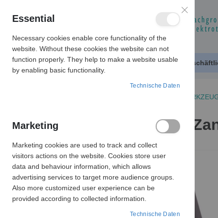
Essential
Necessary cookies enable core functionality of the
website. Without these cookies the website can not
function properly. They help to make a website usable
Produktkatalog
Geschäftl
by enabling basic functionality.
Technische Daten
KABELSCHUTZ
VERARBEITUNGSWERKZEUG
KY 1 Dreidornzange Zan
Marketing
Marketing cookies are used to track and collect
Zum
visitors actions on the website. Cookies store user
Ende
data and behaviour information, which allows
der
advertising services to target more audience groups.
Bildergalerie
Also more customized user experience can be
springen
provided according to collected information.
Technische Daten