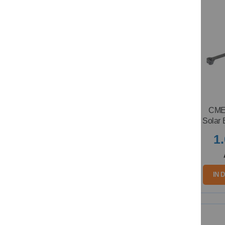
CME
Solar 
1
IN 