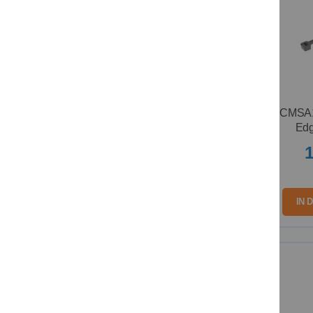
CMSA1
Edg
1
IN 