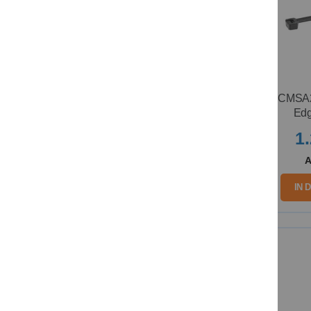
CMSA2
Edg
1
IN 