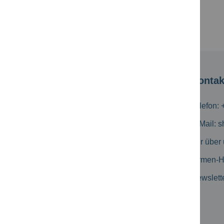
Schutzkappe natur für Nolta 80 4255..,
80 8255..
Kundeninformation
Kontak
Versandkosten
Telefon: 
Zahlungsmöglichkeiten
E-Mail:
s
Geschäftskunden
Wir über
Erweiterte Suche
Firmen-
Kataloge
Newslett
Produkt-Flyer
Newsletter Archiv