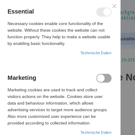
Essential
Necessary cookies enable core functionality of the
website. Without these cookies the website can not
function properly. They help to make a website usable
Produktkatalog
Geschäftl
by enabling basic functionality.
Technische Daten
NOLTA MOTROSCHUTZSTECKER
NOLTA ST
10 0002 Schutzkappe No
Marketing
Marketing cookies are used to track and collect
Zum
visitors actions on the website. Cookies store user
Ende
data and behaviour information, which allows
der
advertising services to target more audience groups.
Bildergalerie
Also more customized user experience can be
springen
provided according to collected information.
Technische Daten