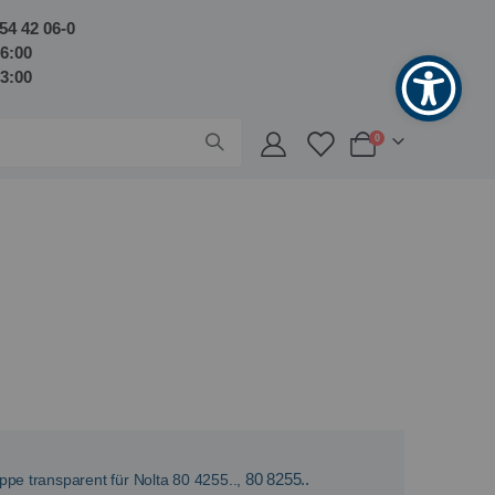
54 42 06-0
16:00
13:00
Artikel
0
Warenkorb
pe transparent für Nolta 80 4255..,
80 8255..