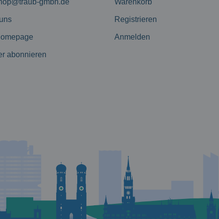
hop@traub-gmbh.de
Warenkorb
 uns
Registrieren
Homepage
Anmelden
er abonnieren