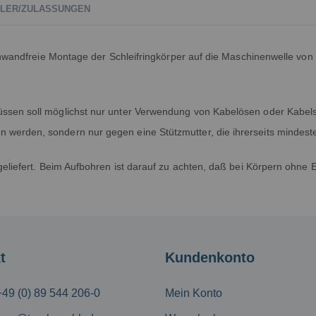
LER/ZULASSUNGEN
einwandfreie Montage der Schleifringkörper auf die Maschinenwelle v
sen soll möglichst nur unter Verwendung von Kabelösen oder Kabelsc
werden, sondern nur gegen eine Stützmutter, die ihrerseits minde
geliefert. Beim Aufbohren ist darauf zu achten, daß bei Körpern ohn
t
Kundenkonto
+49 (0) 89 544 206-0
Mein Konto