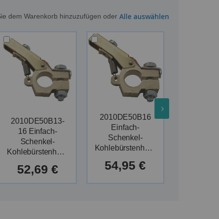
Alle auswählen
m Sie dem Warenkorb hinzuzufügen oder
2010DE50B16
2010DE50B13-
2010DE
Einfach-
16 Einfach-
Einfa
Schenkel-
Schenkel-
Schenk
Kohlebürstenhalter
Kohlebürstenhalter
54,95 €
52,69 €
118.99