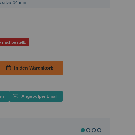
bar bis 34 mm
e nachbestellt.
In den Warenkorb
en
Angebot
per Email