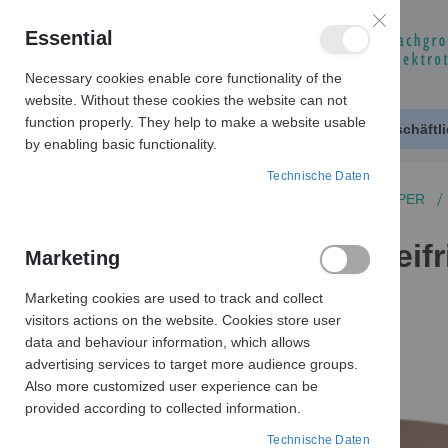
Essential
Necessary cookies enable core functionality of the
website. Without these cookies the website can not
function properly. They help to make a website usable
Produktkatalog
Geschäftl
by enabling basic functionality.
Technische Daten
MOTORZUBEHÖR
SCHLEIFRINGKÖRPER
LS 3-70-12,5-25 Schleif
Marketing
Marketing cookies are used to track and collect
Zum
visitors actions on the website. Cookies store user
Ende
data and behaviour information, which allows
der
advertising services to target more audience groups.
Bildergalerie
Also more customized user experience can be
springen
provided according to collected information.
Technische Daten