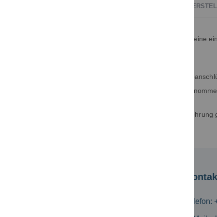
BESCHREIBUNG
TECHNISCHE DATEN
HERSTEL
Für die elektrische und mechanische Funktion ist eine 
Aufschrumpfen, Aufpressen und Aufkleben.
Das Verklemmen der Zuleitungen an den Schraubanschlüs
Verklemmung direkt gegen die Pressmasse vorgenommen 
Diese Schleifringkörper werden mit einer Grundbohrung 
Kundeninformation
Kontak
Versandkosten
Telefon: 