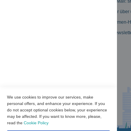
Zahlungsmöglichkeiten
E-Mail:
s
Geschäftskunden
Wir über
Erweiterte Suche
Firmen-
Kataloge
Newslett
Produkt-Flyer
Newsletter Archiv
Kundenbewertungen
We use cookies to improve our services, make
personal offers, and enhance your experience. If you
do not accept optional cookies below, your experience
may be affected. If you want to know more, please,
read the
Cookie Policy