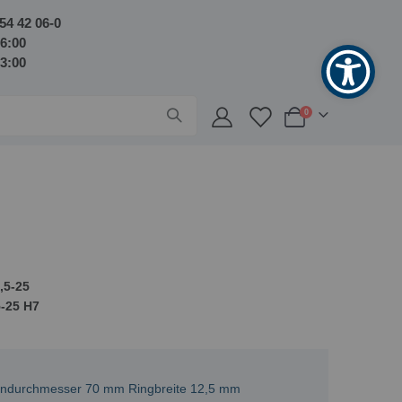
54 42 06-0
16:00
13:00
Artikel
0
Warenkorb
,5-25
5-25 H7
sendurchmesser 70 mm Ringbreite 12,5 mm