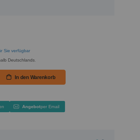
ür Sie verfügbar
alb Deutschlands.
In den Warenkorb
en
Angebot
per Email