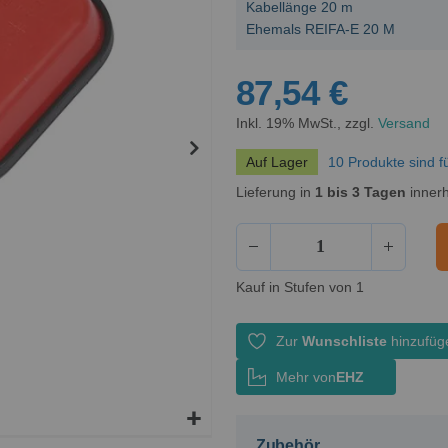
Kabellänge 20 m
Ehemals REIFA-E 20 M
87,54 €
Inkl. 19% MwSt., zzgl.
Versand
Auf Lager
10 Produkte sind f
Lieferung in
1 bis 3 Tagen
innerh
Kauf in Stufen von 1
Zur
Wunschliste
hinzufüg
Mehr von
EHZ
Zubehör