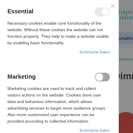
Essential
Necessary cookies enable core functionality of the
website. Without these cookies the website can not
function properly. They help to make a website usable
Produktkatalog
Geschäftl
by enabling basic functionality.
Technische Daten
SCHWIMMSCHALTER
EHZ-FS-E 20 m Schwim
EHZ-FS-E 20 m Schwim
Marketing
Marketing cookies are used to track and collect
Zum
visitors actions on the website. Cookies store user
Ende
data and behaviour information, which allows
der
advertising services to target more audience groups.
Bildergalerie
Also more customized user experience can be
springen
provided according to collected information.
Technische Daten