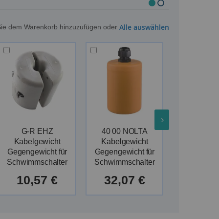
Alle auswählen
m Sie dem Warenkorb hinzuzufügen oder
G-R EHZ
40 00 NOLTA
40 01 N
Kabelgewicht
Kabelgewicht
Kabelge
Gegengewicht für
Gegengewicht für
Gegengewi
Schwimmschalter
Schwimmschalter
Schwimmsc
10,57 €
32,07 €
31,4