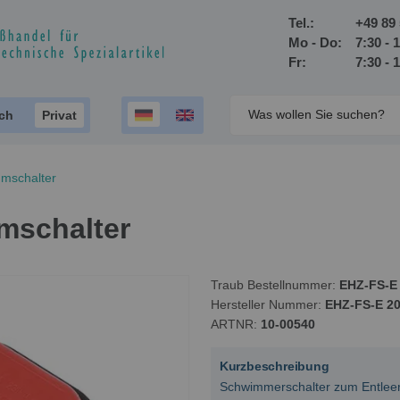
Tel.:
+49 89 
Mo - Do:
7:30 - 
Fr:
7:30 - 
ich
Privat
mschalter
mschalter
Traub Bestellnummer
EHZ-FS-E
Hersteller Nummer
EHZ-FS-E 2
ARTNR
10-00540
Kurzbeschreibung
Schwimmerschalter zum Entleer