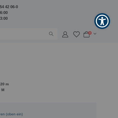
54 42 06-0
16:00
13:00
Artikel
0
Warenkorb
 20 m
0 M
en (oben ein)