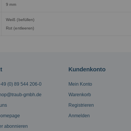
9 mm
Weiß (befüllen)
Rot (entleeren)
t
Kundenkonto
+49 (0) 89 544 206-0
Mein Konto
hop@traub-gmbh.de
Warenkorb
 uns
Registrieren
Homepage
Anmelden
er abonnieren