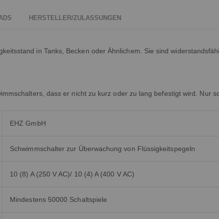
ADS
HERSTELLER/ZULASSUNGEN
eitsstand in Tanks, Becken oder Ähnlichem. Sie sind widerstandsfäh
immschalters, dass er nicht zu kurz oder zu lang befestigt wird. Nur 
EHZ GmbH
Schwimmschalter zur Überwachung von Flüssigkeitspegeln
10 (8) A (250 V AC)/ 10 (4) A (400 V AC)
Mindestens 50000 Schaltspiele