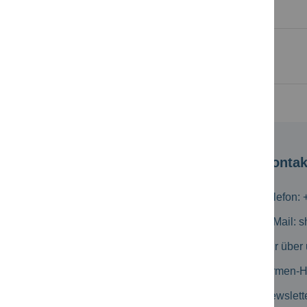
Kabeldurchmesser:
Gehäusefarbe:
Kundeninformation
Kontak
Versandkosten
Telefon: 
Zahlungsmöglichkeiten
E-Mail:
s
Geschäftskunden
Wir über
Erweiterte Suche
Firmen-
Kataloge
Newslett