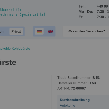
Tel.:
+49 89 
Mo - Do:
7:30 - 
Fr:
7:30 - 
ich
Privat
tokohle Kohlebürste
ürste
Traub Bestellnummer
B 53
Hersteller Nummer
B 53
ARTNR
72-00067
Kurzbeschreibung
Autokohle