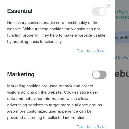
Essential
Necessary cookies enable core functionality of the
website. Without these cookies the website can not
function properly. They help to make a website usable
Produktkatalog
Geschäftl
by enabling basic functionality.
Technische Daten
MOTORZUBEHÖR
AUTOKOHLEN
B 53 Au
B 53 Autokohle Kohleb
Marketing
Marketing cookies are used to track and collect
Zum
visitors actions on the website. Cookies store user
Ende
data and behaviour information, which allows
der
advertising services to target more audience groups.
Bildergalerie
Also more customized user experience can be
springen
provided according to collected information.
Technische Daten