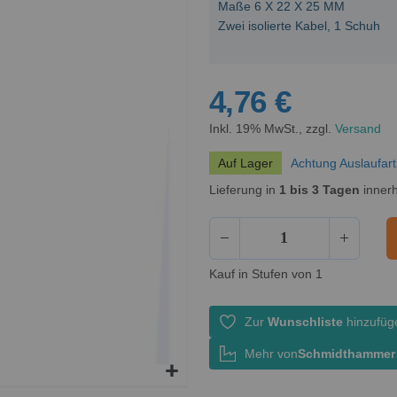
Maße 6 X 22 X 25 MM
Zwei isolierte Kabel, 1 Schuh
4,76 €
Inkl. 19% MwSt., zzgl.
Versand
Auf Lager
Achtung Auslaufart
Lieferung in
1 bis 3 Tagen
innerh
Kauf in Stufen von 1
Zur
Wunschliste
hinzufüg
Mehr von
Schmidthammer