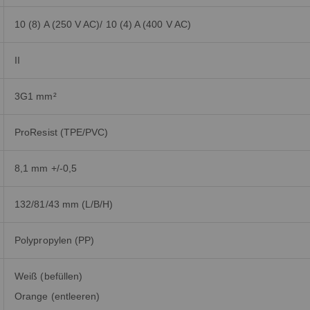
10 (8) A (250 V AC)/ 10 (4) A (400 V AC)
II
3G1 mm²
ProResist (TPE/PVC)
8,1 mm +/-0,5
132/81/43 mm (L/B/H)
Polypropylen (PP)
Weiß (befüllen)
Orange (entleeren)