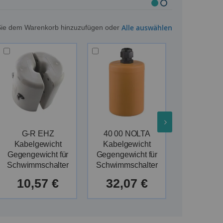
Alle auswählen
m Sie dem Warenkorb hinzuzufügen oder
G-R EHZ
40 00 NOLTA
40 01 N
Kabelgewicht
Kabelgewicht
Kabelge
Gegengewicht für
Gegengewicht für
Gegengewi
Schwimmschalter
Schwimmschalter
Schwimmsc
10,57 €
32,07 €
31,4