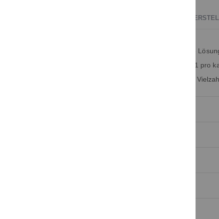
BESCHREIBUNG
TECHNISCHE DATEN
HERSTEL
Der NOLTA Schwimmschalter N1 pro ist die ideale Lösung 
Grubenentwässerungen. Der Schwimmschalter N1 pro kann
"proResist" Kabel ausgestattet, und somit in einer Vielz
Hersteller:
Beschreibung:
Schaltwinkel:
Schutzart:
Max. Temperatur: