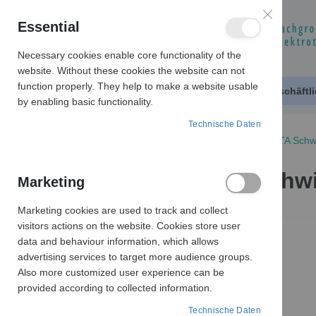
Essential
Necessary cookies enable core functionality of the
website. Without these cookies the website can not
function properly. They help to make a website usable
Produktkatalog
Geschäftl
by enabling basic functionality.
Technische Daten
SCHWIMMSCHALTER
41 001303 NOLTA Schw
41 001303 NOLTA Schwi
Marketing
Marketing cookies are used to track and collect
Zum
visitors actions on the website. Cookies store user
Ende
data and behaviour information, which allows
der
advertising services to target more audience groups.
Bildergalerie
Also more customized user experience can be
springen
provided according to collected information.
Technische Daten