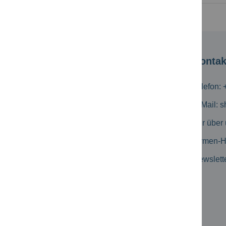
Kundeninformation
Kontak
Versandkosten
Telefon: 
Zahlungsmöglichkeiten
E-Mail:
s
Geschäftskunden
Wir über
Erweiterte Suche
Firmen-
Kataloge
Newslett
Produkt-Flyer
Newsletter Archiv
Kundenbewertungen