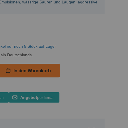
ge Emulsionen, wässrige Säuren und Laugen, aggressive
ikel nur noch 5 Stück auf Lager
alb Deutschlands.
In den Warenkorb
en
Angebot
per Email