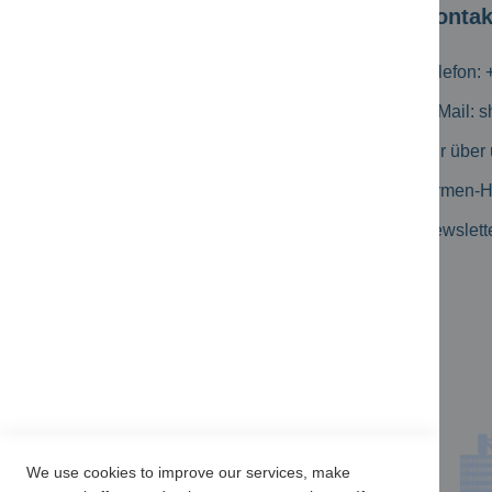
Kundeninformation
Kontak
Versandkosten
Telefon: 
Zahlungsmöglichkeiten
E-Mail:
s
Geschäftskunden
Wir über
Erweiterte Suche
Firmen-
Kataloge
Newslett
Produkt-Flyer
Newsletter Archiv
Kundenbewertungen
We use cookies to improve our services, make