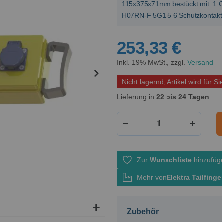
115x375x71mm bestückt mit: 1 CE
H07RN-F 5G1,5 6 Schutzkontakt
253,33 €
Inkl. 19% MwSt., zzgl.
Versand
Nicht lagernd, Artikel wird für Si
Lieferung in
22 bis 24 Tagen
Zur
Wunschliste
hinzufüg
Mehr von
Elektra Tailfing
Zubehör