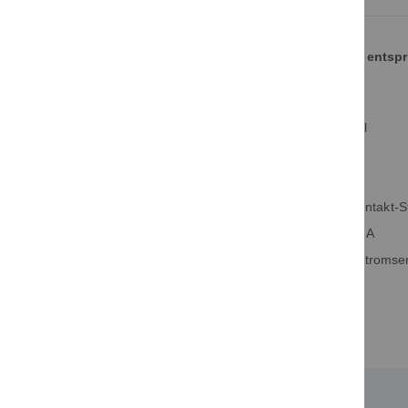
ELEKTRA Steckdosenleiste SLK mit Tragegriff entsp
• Gehäuse aus hochwertigem Kunststoff
• Schutzeinrichtungen hinter Klarsicht-Klappdeckel
• schutzisolierter Aufbau
• Schutzart IP 44
• Anschlussleitung H07RN-F 2,5mm² mit Schutzkontakt-S
• S tandard-Ausführung mit FI-Schutzschalter Typ A
• A usführungen mit FI-Schutzschalter Typ B – allstromse