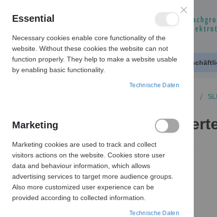
Essential
Necessary cookies enable core functionality of the
website. Without these cookies the website can not
function properly. They help to make a website usable
Produktkatalog
Geschäftl
by enabling basic functionality.
Technische Daten
SCHALTER
STROMVERTEILERBOXEN
SL
SLK/6 Steckdosen-Vertei
Marketing
Marketing cookies are used to track and collect
Zum
visitors actions on the website. Cookies store user
Ende
data and behaviour information, which allows
der
advertising services to target more audience groups.
Bildergalerie
Also more customized user experience can be
springen
provided according to collected information.
Technische Daten