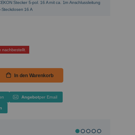
KON Stecker 5-pol. 16 A mit ca. 1m Anschlussleitung
-Steckdosen 16 A
e nachbestellt.
In den Warenkorb
en
Angebot
per Email
en