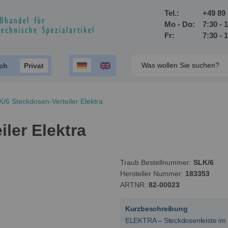
Tel.:
+49 89 
Mo - Do:
7:30 - 
Fr:
7:30 - 
ich
Privat
K/6 Steckdosen-Verteiler Elektra
ler Elektra
Traub Bestellnummer
SLK/6
Hersteller Nummer
183353
ARTNR
82-00023
Kurzbeschreibung
ELEKTRA – Steckdosenleiste im 