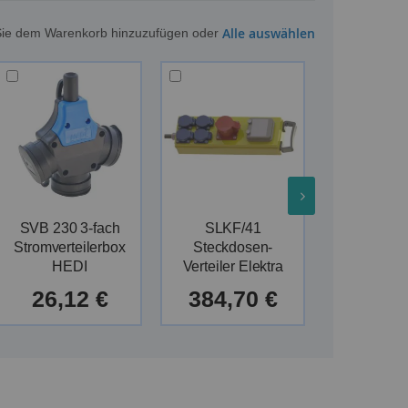
Alle auswählen
m Sie dem Warenkorb hinzuzufügen oder
SVB 230 3-fach
SLKF/41
SLKF
Stromverteilerbox
Steckdosen-
Steckdo
HEDI
Verteiler Elektra
Verteiler 
26,12 €
384,70 €
375,2