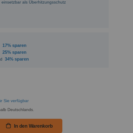
einsetzbar als Überhitzungsschutz
17
% sparen
d
25
% sparen
d
34
% sparen
nd
ür Sie verfügbar
alb Deutschlands.
In den Warenkorb