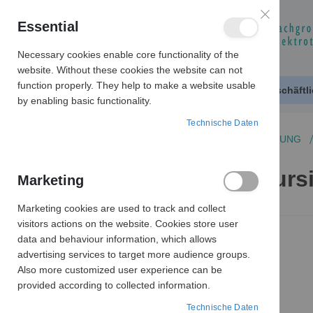
Essential
Necessary cookies enable core functionality of the
website. Without these cookies the website can not
function properly. They help to make a website usable
Produktkatalog
Geschäftl
by enabling basic functionality.
Technische Daten
SCHALTER
THERMISCHE ÜBERWACHUNG
144 GRAD Temperaturs
Marketing
Marketing cookies are used to track and collect
Zum
visitors actions on the website. Cookies store user
Ende
data and behaviour information, which allows
der
advertising services to target more audience groups.
Bildergalerie
Also more customized user experience can be
springen
provided according to collected information.
Technische Daten