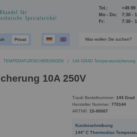
Tel.:
+49 89 
Mo - Do:
7:30 - 
Fr:
7:30 - 
ich
Privat
TEMPERATURSICHERUNGEN
144 GRAD Temperatursicherung
icherung 10A 250V
Traub Bestellnummer
144 Grad
Hersteller Nummer
770144
ARTNR
15-00007
Kurzbeschreibung
144° C Thermodisc Temperat