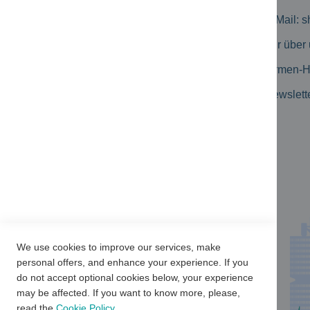
Zahlungsmöglichkeiten
E-Mail:
s
Geschäftskunden
Wir über
Erweiterte Suche
Firmen-
Kataloge
Newslett
Produkt-Flyer
Newsletter Archiv
Kundenbewertungen
We use cookies to improve our services, make
personal offers, and enhance your experience. If you
do not accept optional cookies below, your experience
may be affected. If you want to know more, please,
read the
Cookie Policy