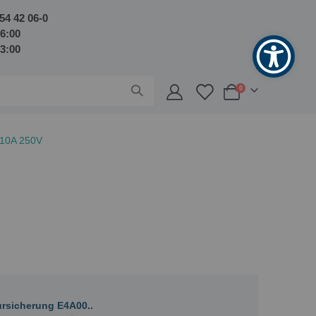
54 42 06-0
16:00
13:00
Artikel
0
Warenkorb
 10A 250V
ursicherung E4A00..