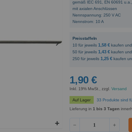
gemäß IEC 691, EN 60691 u.a., 
mit axialen Anschlüssen
Nennspannung: 250 V AC
Nennstrom: 10 A
Preisstaffeln
1,58 €
10 für jeweils
kaufen un
1,43 €
50 für jeweils
kaufen un
1,25 €
250 für jeweils
kaufen u
1,90 €
Inkl. 19% MwSt., zzgl.
Versand
Auf Lager
33 Produkte sind f
Lieferung in
1 bis 3 Tagen
innerh